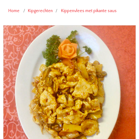
Home
/
Kipgerechten
/
Kippenvlees met pikante saus