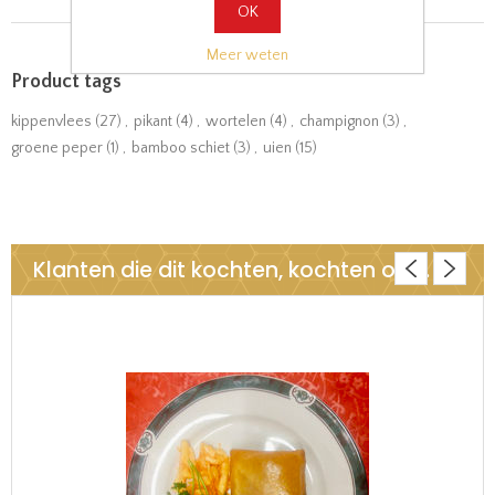
OK
Meer weten
Product tags
kippenvlees
(27)
,
pikant
(4)
,
wortelen
(4)
,
champignon
(3)
,
groene peper
(1)
,
bamboo schiet
(3)
,
uien
(15)
Klanten die dit kochten, kochten ook..