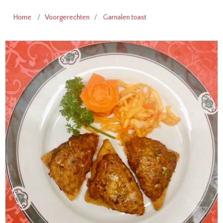
Home
/
Voorgerechten
/
Garnalen toast