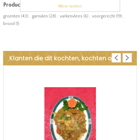
Product tags
Meer weten
groenten
(43)
,
garnalen
(28)
,
varkenvlees
(6)
,
voorgerecht
(19)
,
brood
(1)
Klanten die dit kochten, kochten ook..