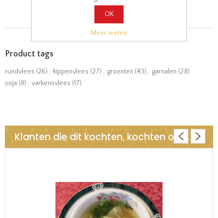
OK
Meer weten
Product tags
rundvlees
(26)
,
kippenvlees
(27)
,
groenten
(43)
,
garnalen
(28)
,
soja
(8)
,
varkensvlees
(17)
Klanten die dit kochten, kochten ook..