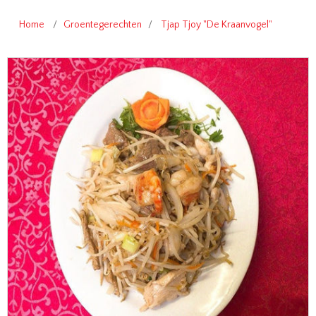
Home
/
Groentegerechten
/
Tjap Tjoy "De Kraanvogel"