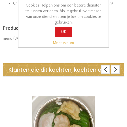
Chinese familie (Zeevruchten, vlees met diverse groenten)
Cookies Helpen ons om een betere diensten
te kunnen verlenen. Als je gebruik wilt maken
van onze diensten stem je toe om cookies te
gebruiken.
Product tags
OK
menu
(8)
Meer weten
Klanten die dit kochten, kochten ook..