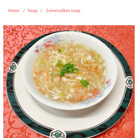
Home
/
Soep
/
Zeevruchten soep