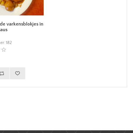
e varkensblokjes in
saus
er:
182