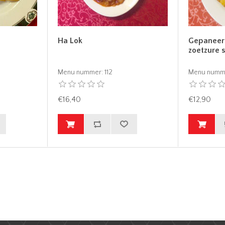
Ha Lok
Gepaneerd
zoetzure 
Menu nummer:
112
Menu numm
€16,40
€12,90