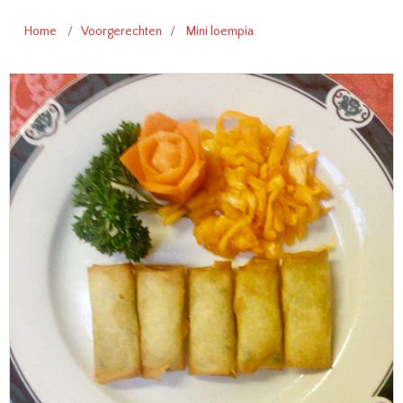
Home
/
Voorgerechten
/
Mini loempia