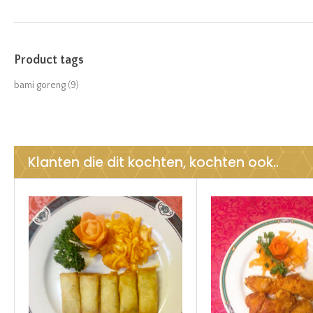
Product tags
bami goreng
(9)
Klanten die dit kochten, kochten ook..