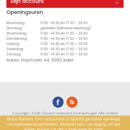
Mijn account
Openingsuren
Maandag
11:30 –14:30 en 17:30 – 23:30
Dinsdag
gesloten (behalve feestdag)
Woensdag
11:30 –14:30 en 17:30 – 23:30
Donderdag
11:30 –14:30 en 17:30 – 23:30
Vrijdag
11:30 –14:30 en 17:30 – 23:30
Zaterdag
11:30 –14:30 en 17:30 – 23:30
Zondag
11:30 –14:30 en 17:30 – 23:30
Adres: Hopmarkt 44, 9300 Aalst
Copyright ; 2026 Chinees restaurant De Kraanvogel. Alle rechten
Beste klanten, Ons restaurant is tijdelijk gesloten vanwege
voorbehouden.
renovatiewerkzaamheden. Bedankt voor uw begrip, en we
Powered by
nopCommerce
kijken ernaar uit om u snel weer te zien!