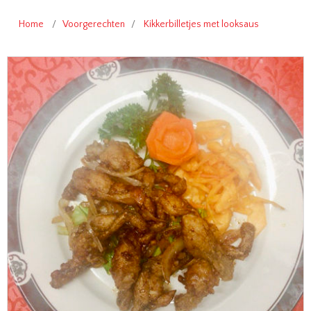
Home
/
Voorgerechten
/
Kikkerbilletjes met looksaus