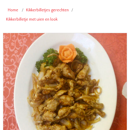
Home
/
Kikkerbilletjes gerechten
/
Kikkerbilletje met uien en look