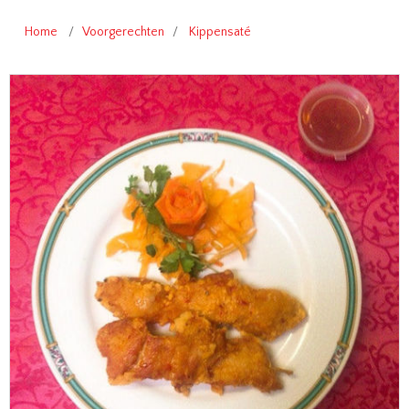
Home
/
Voorgerechten
/
Kippensaté