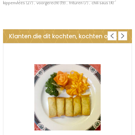
kippenvlees
(27)
,
voorgerecht
(19)
,
frituren
(7)
,
chili saus
(4)
Klanten die dit kochten, kochten ook..