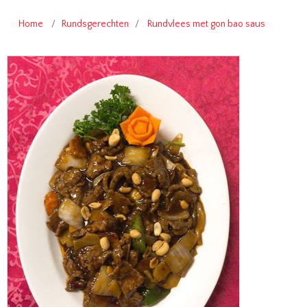
Home
/
Rundsgerechten
/
Rundvlees met gon bao saus